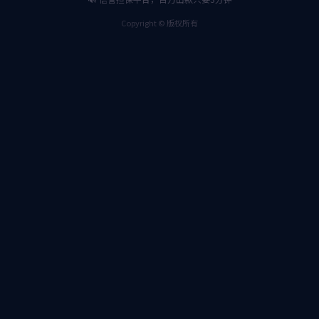
老教授协会认真学习党的十九届六中全会《决议》
bodog官网第十二届老年游泳展示活动顺利举行
校老体协召开年度工作总结会
我校举办第六届老年文体健身展示交流活动
我校桥牌队荣获厦门市“演武杯”桥牌赛第二名
上页
1
2
3
4
5