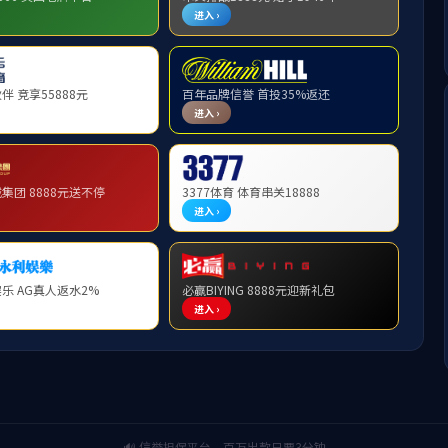
学习感悟
学电脑有感
上页
1
2
下