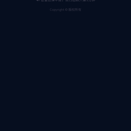
地址：福建省厦门市思明区思明南路422号南光
号楼
电话：0592-2188263，2186298
传真：0592-2188299
Bodog官网-相信品牌力量 版权所有