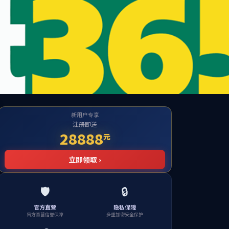
量
南强晚晴
服务指南