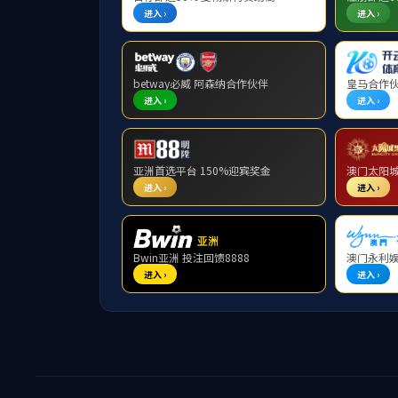
南强晚晴
银龄时光
学习感悟
银发人生